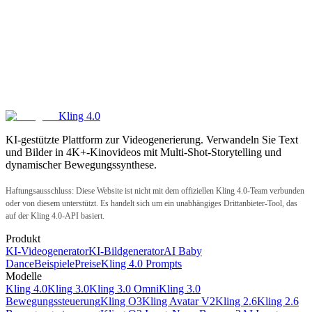
Kling 4.0
KI-gestützte Plattform zur Videogenerierung. Verwandeln Sie Text
und Bilder in 4K+-Kinovideos mit Multi-Shot-Storytelling und
dynamischer Bewegungssynthese.
Haftungsausschluss: Diese Website ist nicht mit dem offiziellen Kling 4.0-Team verbunden
oder von diesem unterstützt. Es handelt sich um ein unabhängiges Drittanbieter-Tool, das
auf der Kling 4.0-API basiert.
Produkt
KI-Videogenerator
KI-Bildgenerator
AI Baby
Dance
Beispiele
Preise
Kling 4.0 Prompts
Modelle
Kling 4.0
Kling 3.0
Kling 3.0 Omni
Kling 3.0
Bewegungssteuerung
Kling O3
Kling Avatar V2
Kling 2.6
Kling 2.6