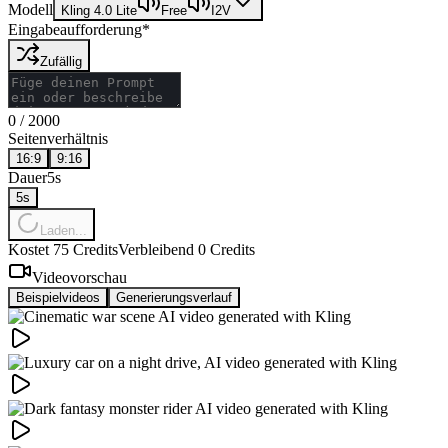
Modell
Kling 4.0 Lite
Free
I2V
Eingabeaufforderung
*
Zufällig
0
/
2000
Seitenverhältnis
16:9
9:16
Dauer
5s
5
s
Laden...
Kostet 75 Credits
Verbleibend 0 Credits
Videovorschau
Beispielvideos
Generierungsverlauf