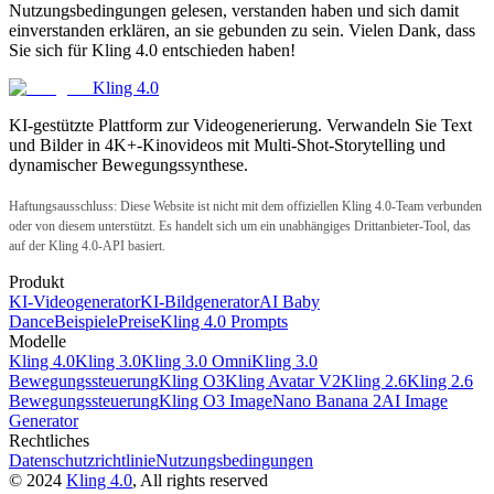
Nutzungsbedingungen gelesen, verstanden haben und sich damit
einverstanden erklären, an sie gebunden zu sein. Vielen Dank, dass
Sie sich für Kling 4.0 entschieden haben!
Kling 4.0
KI-gestützte Plattform zur Videogenerierung. Verwandeln Sie Text
und Bilder in 4K+-Kinovideos mit Multi-Shot-Storytelling und
dynamischer Bewegungssynthese.
Haftungsausschluss: Diese Website ist nicht mit dem offiziellen Kling 4.0-Team verbunden
oder von diesem unterstützt. Es handelt sich um ein unabhängiges Drittanbieter-Tool, das
auf der Kling 4.0-API basiert.
Produkt
KI-Videogenerator
KI-Bildgenerator
AI Baby
Dance
Beispiele
Preise
Kling 4.0 Prompts
Modelle
Kling 4.0
Kling 3.0
Kling 3.0 Omni
Kling 3.0
Bewegungssteuerung
Kling O3
Kling Avatar V2
Kling 2.6
Kling 2.6
Bewegungssteuerung
Kling O3 Image
Nano Banana 2
AI Image
Generator
Rechtliches
Datenschutzrichtlinie
Nutzungsbedingungen
©
2024
Kling 4.0
, All rights reserved