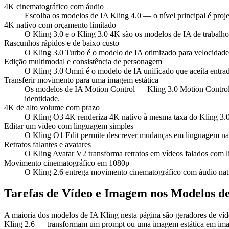
4K cinematográfico com áudio
Escolha os modelos de IA Kling 4.0 — o nível principal é proj
4K nativo com orçamento limitado
O Kling 3.0 e o Kling 3.0 4K são os modelos de IA de trabalho
Rascunhos rápidos e de baixo custo
O Kling 3.0 Turbo é o modelo de IA otimizado para velocidade
Edição multimodal e consistência de personagem
O Kling 3.0 Omni é o modelo de IA unificado que aceita entrad
Transferir movimento para uma imagem estática
Os modelos de IA Motion Control — Kling 3.0 Motion Control e
identidade.
4K de alto volume com prazo
O Kling O3 4K renderiza 4K nativo à mesma taxa do Kling 3.0,
Editar um vídeo com linguagem simples
O Kling O1 Edit permite descrever mudanças em linguagem nat
Retratos falantes e avatares
O Kling Avatar V2 transforma retratos em vídeos falados com li
Movimento cinematográfico em 1080p
O Kling 2.6 entrega movimento cinematográfico com áudio nati
Tarefas de Vídeo e Imagem nos Modelos de
A maioria dos modelos de IA Kling nesta página são geradores de víde
Kling 2.6 — transformam um prompt ou uma imagem estática em imag