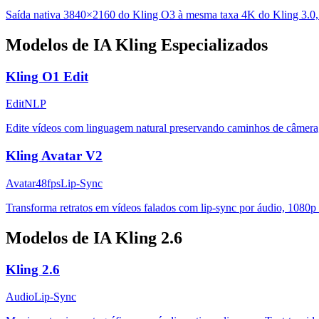
Saída nativa 3840×2160 do Kling O3 à mesma taxa 4K do Kling 3.0, 
Modelos de IA Kling Especializados
Kling O1 Edit
Edit
NLP
Edite vídeos com linguagem natural preservando caminhos de câmera
Kling Avatar V2
Avatar
48fps
Lip-Sync
Transforma retratos em vídeos falados com lip-sync por áudio, 1080p a 
Modelos de IA Kling 2.6
Kling 2.6
Audio
Lip-Sync