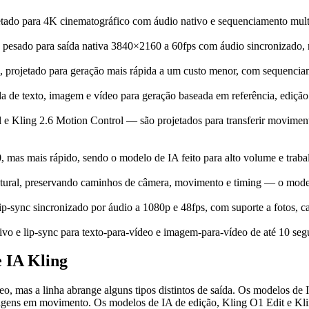
etado para 4K cinematográfico com áudio nativo e sequenciamento multi
 pesado para saída nativa 3840×2160 a 60fps com áudio sincronizado, 
, projetado para geração mais rápida a um custo menor, com sequencia
a de texto, imagem e vídeo para geração baseada em referência, edição 
 Kling 2.6 Motion Control — são projetados para transferir movimento 
 mas mais rápido, sendo o modelo de IA feito para alto volume e traba
ural, preservando caminhos de câmera, movimento e timing — o modelo
p-sync sincronizado por áudio a 1080p e 48fps, com suporte a fotos, car
vo e lip-sync para texto-para-vídeo e imagem-para-vídeo de até 10 seg
 IA Kling
o, mas a linha abrange alguns tipos distintos de saída. Os modelos de
ens em movimento. Os modelos de IA de edição, Kling O1 Edit e Klin