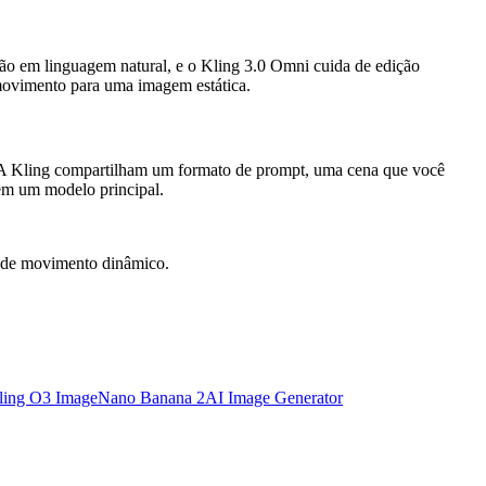
ção em linguagem natural, e o Kling 3.0 Omni cuida de edição
movimento para uma imagem estática.
e IA Kling compartilham um formato de prompt, uma cena que você
 em um modelo principal.
e de movimento dinâmico.
ling O3 Image
Nano Banana 2
AI Image Generator