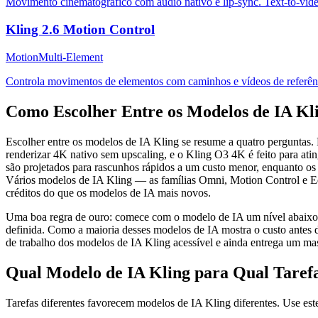
Movimento cinematográfico com áudio nativo e lip-sync. Text-to-vide
Kling 2.6 Motion Control
Motion
Multi-Element
Controla movimentos de elementos com caminhos e vídeos de referênc
Como Escolher Entre os Modelos de IA Kl
Escolher entre os modelos de IA Kling se resume a quatro perguntas. 
renderizar 4K nativo sem upscaling, e o Kling O3 4K é feito para a
são projetados para rascunhos rápidos a um custo menor, enquanto os m
Vários modelos de IA Kling — as famílias Omni, Motion Control e Ed
créditos do que os modelos de IA mais novos.
Uma boa regra de ouro: comece com o modelo de IA um nível abaixo d
definida. Como a maioria desses modelos de IA mostra o custo antes 
de trabalho dos modelos de IA Kling acessível e ainda entrega um mas
Qual Modelo de IA Kling para Qual Taref
Tarefas diferentes favorecem modelos de IA Kling diferentes. Use este