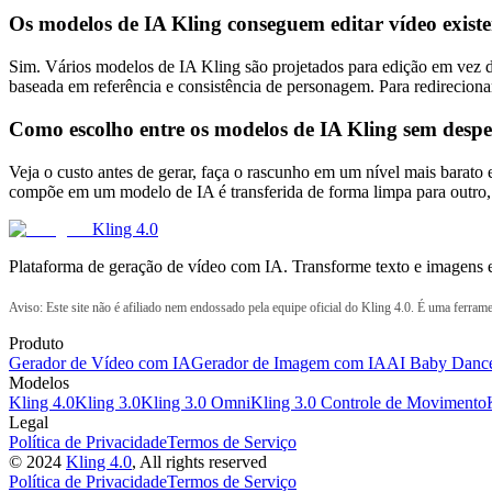
Os modelos de IA Kling conseguem editar vídeo exist
Sim. Vários modelos de IA Kling são projetados para edição em vez d
baseada em referência e consistência de personagem. Para redirecio
Como escolho entre os modelos de IA Kling sem despe
Veja o custo antes de gerar, faça o rascunho em um nível mais bara
compõe em um modelo de IA é transferida de forma limpa para outro, 
Kling 4.0
Plataforma de geração de vídeo com IA. Transforme texto e imagens 
Aviso: Este site não é afiliado nem endossado pela equipe oficial do Kling 4.0. É uma ferram
Produto
Gerador de Vídeo com IA
Gerador de Imagem com IA
AI Baby Danc
Modelos
Kling 4.0
Kling 3.0
Kling 3.0 Omni
Kling 3.0 Controle de Movimento
Legal
Política de Privacidade
Termos de Serviço
©
2024
Kling 4.0
, All rights reserved
Política de Privacidade
Termos de Serviço