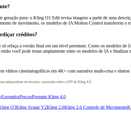
ente?
e geração pura: o Kling O1 Edit revisa imagens a partir de uma descri
namento de movimento, os modelos de IA Motion Control transferem o 
rdiçar créditos?
to e só refaça a versão final em um nível premium. Como os modelos d
então você pode testar amplamente entre os modelos de IA e finalizar
em vídeos cinematográficos em 4K+ com narrativa multi-cena e síntes
enta independente de terceiros construída sobre a API do Kling 4.0.
e
Exemplos
Preços
Prompts Kling 4.0
Kling O3
Kling Avatar V2
Kling 2.6
Kling 2.6 Controle de Movimento
K