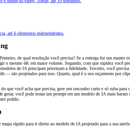
o e image-to-video, 1080p, até 10 segundos.
ia, até 6 elementos independentes.
ing
Primeiro, de qual resolução você precisa? Se a entrega for um master 
tingir o mesmo 4K em maior volume. Segundo, com que rapidez você pre
odelos de IA principais priorizam a fidelidade. Terceiro, você precisa 
it — são projetados para isso. Quarto, qual é o seu orçamento por cl
o que você acha que precisa, gere um rascunho curto e só suba para 
de gerar, você pode testar um prompt em um modelo de IA mais barato e
ter polido.
a
 mapa rápido para ir direto ao modelo de IA projetado para a sua tarefa 