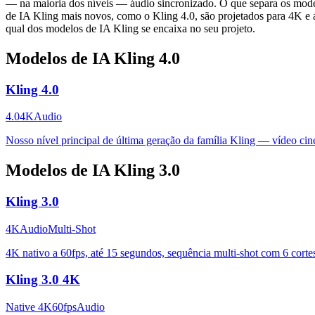
— na maioria dos níveis — áudio sincronizado. O que separa os mode
de IA Kling mais novos, como o Kling 4.0, são projetados para 4K e á
qual dos modelos de IA Kling se encaixa no seu projeto.
Modelos de IA Kling 4.0
Kling 4.0
4.0
4K
Audio
Nosso nível principal de última geração da família Kling — vídeo ci
Modelos de IA Kling 3.0
Kling 3.0
4K
Audio
Multi-Shot
4K nativo a 60fps, até 15 segundos, sequência multi-shot com 6 cortes
Kling 3.0 4K
Native 4K
60fps
Audio