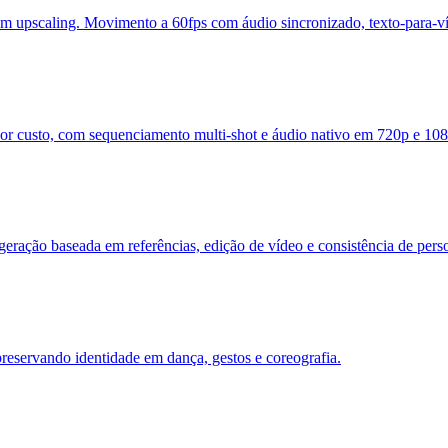
m upscaling. Movimento a 60fps com áudio sincronizado, texto-para-v
or custo, com sequenciamento multi-shot e áudio nativo em 720p e 108
eração baseada em referências, edição de vídeo e consistência de pers
preservando identidade em dança, gestos e coreografia.