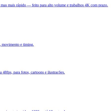
mas mais rápido — feito para alto volume e trabalhos 4K com prazo.
, movimento e timing.
48fps, para fotos, cartoons e ilustrações.