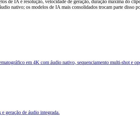
los de IA é resolução, velocidade de geração, duração máxima do clip
udio nativo; os modelos de IA mais consolidados trocam parte disso por
nematográfico em 4K com áudio nativo, sequenciamento multi-shot e opç
 e geração de áudio integrada.