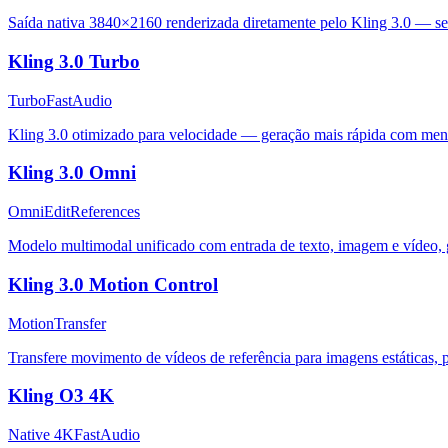
Saída nativa 3840×2160 renderizada diretamente pelo Kling 3.0 — se
Kling 3.0 Turbo
Turbo
Fast
Audio
Kling 3.0 otimizado para velocidade — geração mais rápida com men
Kling 3.0 Omni
Omni
Edit
References
Modelo multimodal unificado com entrada de texto, imagem e vídeo, g
Kling 3.0 Motion Control
Motion
Transfer
Transfere movimento de vídeos de referência para imagens estáticas, 
Kling O3 4K
Native 4K
Fast
Audio