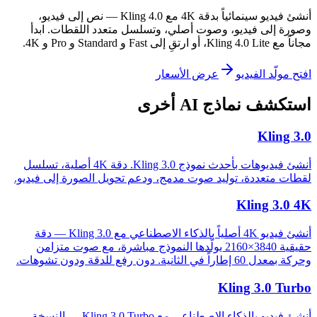
أنشئ فيديو سينمائياً بدقة 4K مع Kling 4.0 — نص إلى فيديو،
وصورة إلى فيديو، وصوت أصلي، وتسلسل متعدد اللقطات. ابدأ
مجاناً مع Kling 4.0 Lite، أو ارتقِ إلى Fast و Standard و Pro و 4K.
افتح مولّد الفيديو
عرض الأسعار
استكشف نماذج AI أخرى
Kling 3.0
أنشئ فيديوهات بأحدث نموذج Kling 3.0. دقة 4K أصلية، تسلسل
لقطات متعددة، توليد صوت مدمج، ودعم تحويل الصورة إلى فيديو.
Kling 3.0 4K
أنشئ فيديو 4K أصلياً بالذكاء الاصطناعي مع Kling 3.0 — دقة
حقيقية 3840×2160 يولّدها النموذج مباشرة، مع صوت متزامن
وحركة بمعدل 60 إطاراً في الثانية. دون رفع للدقة ودون تشوهات.
Kling 3.0 Turbo
أنشئ فيديو بالذكاء الاصطناعي مع Kling 3.0 Turbo — النسخة