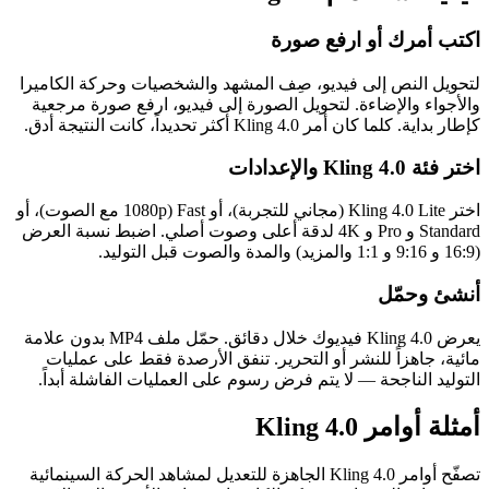
اكتب أمرك أو ارفع صورة
لتحويل النص إلى فيديو، صِف المشهد والشخصيات وحركة الكاميرا
والأجواء والإضاءة. لتحويل الصورة إلى فيديو، ارفع صورة مرجعية
كإطار بداية. كلما كان أمر Kling 4.0 أكثر تحديداً، كانت النتيجة أدق.
اختر فئة Kling 4.0 والإعدادات
اختر Kling 4.0 Lite (مجاني للتجربة)، أو Fast (1080p مع الصوت)، أو
Standard و Pro و 4K لدقة أعلى وصوت أصلي. اضبط نسبة العرض
(16:9 و 9:16 و 1:1 والمزيد) والمدة والصوت قبل التوليد.
أنشئ وحمّل
يعرض Kling 4.0 فيديوك خلال دقائق. حمّل ملف MP4 بدون علامة
مائية، جاهزاً للنشر أو التحرير. تنفق الأرصدة فقط على عمليات
التوليد الناجحة — لا يتم فرض رسوم على العمليات الفاشلة أبداً.
أمثلة أوامر Kling 4.0
تصفّح أوامر Kling 4.0 الجاهزة للتعديل لمشاهد الحركة السينمائية