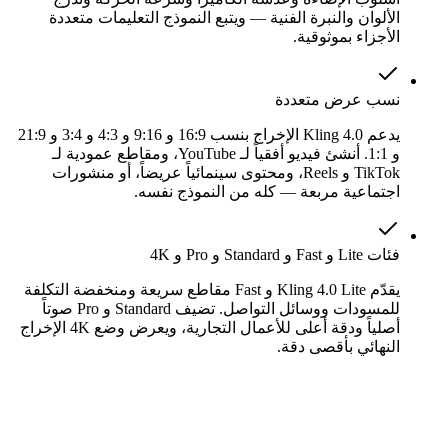
الألوان والنبرة الفنية — ويتبع النموذج التعليمات متعددة
الأجزاء بموثوقية.
نسب عرض متعددة
يدعم Kling 4.0 الإخراج بنسب 16:9 و 9:16 و 4:3 و 3:4 و 21:9
و 1:1. أنشئ فيديو أفقياً لـ YouTube، ومقاطع عمودية لـ
TikTok و Reels، ومحتوى سينمائياً عريضاً، أو منشورات
اجتماعية مربعة — كله من النموذج نفسه.
فئات Lite و Fast و Standard و Pro و 4K
يقدّم Kling 4.0 Lite و Fast مقاطع سريعة ومنخفضة التكلفة
للمسودات ووسائل التواصل. تضيف Standard و Pro صوتاً
أصلياً ودقة أعلى للأعمال التجارية، ويعرض وضع 4K الإخراج
النهائي بأقصى دقة.