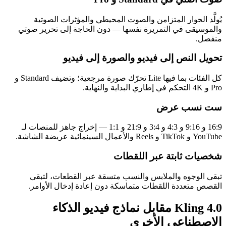
يُولَّد الحوار المتزامن والصوت المحيطي والمؤثرات الصوتية
والموسيقى في التمريرة نفسها — دون الحاجة إلى تحرير صوتي
منفصل.
تحويل النص إلى فيديو والصورة إلى فيديو
كل الفئات بما فيها Lite تحرّك صورة مرجعية؛ وتضيف Standard و
Pro و 4K التحكم في إطاري البداية والنهاية.
ست نسب عرض
16:9 و 9:16 و 4:3 و 3:4 و 21:9 و 1:1 — إخراج جاهز للمنصات لـ
YouTube و TikTok و Reels والأعمال السينمائية عريضة الشاشة.
شخصيات ثابتة عبر اللقطات
تبقى الوجوه والملابس والنسب متسقة عبر القطعات، لتبقى
القصص متعددة اللقطات متماسكة دون إعادة إدخال الأوامر.
Kling 4.0 مقابل نماذج فيديو الذكاء
الاصطناعي الأخرى