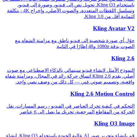
باستخدام Kling O3. تحويل نص إلى فيديو، وصورة إلى فيديو،
وتسلسل اللقطات المتعددة، والصوت الأصلي، وإخراج 4K - بتكلفة
ائتمانية أقل من Kling 3.0.
Kling Avatar V2
حوّل أي صورة شخصية إلى فيديو ناطق مع مزامنة الشفاه مع
الصوت بدقة 1080p و48 إطارًا في الثانية
Kling 2.6
النموذج الأمثل لإنشاء فيديو سينمائي بالذكاء الاصطناعي مع صوت
أصلي. يقدم Kling 2.6 اتساق حركة رائد في المجال، ومزامنة شفاه
واقعية، وتصميم صوتي غني — كل ذلك من وصف نصي واحد.
Kling 2.6 Motion Control
التحكم في كيفية تحرك العناصر في الفيديو - رسم المسارات، نقل
الحركة من المقاطع المرجعية، تحريك ما يصل إلى 6 عناصر
Kling O3 Image
قم بإنشاء وتحرير صور AI عالية الجودة باستخدام Kling O3. إنشاء