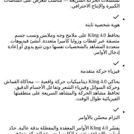
تسلسلات الحركة السريعة — مناسب للعرض على الشاشات
الكبيرة والإنتاج الاحترافي.
هوية شخصية ثابتة
يحافظ Kling 4.0 على ملامح وجه وملابس ونسب جسم
متسقة عبر لقطات وزوايا كاميرا متعددة. أنشئ فيديوهات
متعددة المشاهد بالشخصيات نفسها دون تتبع يدوي أو إعادة
إدخال الأوامر.
فيزياء حركة متقدمة
يحاكي Kling 4.0 ديناميكيات حركة واقعية — محاكاة القماش
وحركة السوائل وفيزياء الشعر وتفاعل الأجسام الدقيق.
تحافظ مشاهد الحركة والمشاهد السريعة على منطقيتها
الفيزيائية طوال الوقت.
التزام محسّن بالأوامر
يفسّر Kling 4.0 الأوامر المعقدة والمفصّلة بدقة عالية. حدّد
أسلوب الإضاءة وعدسة الكاميرا وسرعة الحركة وتدرّج