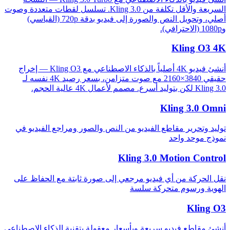
السريعة والأقل تكلفة من Kling 3.0. تسلسل لقطات متعددة وصوت
أصلي، وتحويل النص والصورة إلى فيديو بدقة 720p (القياسي)
و1080p (الاحترافي).
Kling O3 4K
أنشئ فيديو 4K أصلياً بالذكاء الاصطناعي مع Kling O3 — إخراج
حقيقي 3840×2160 مع صوت متزامن، بسعر رصيد 4K نفسه لـ
Kling 3.0 لكن بتوليد أسرع. مصمم لأعمال 4K عالية الحجم.
Kling 3.0 Omni
توليد وتحرير مقاطع الفيديو من النص والصور ومراجع الفيديو في
نموذج موحد واحد
Kling 3.0 Motion Control
نقل الحركة من أي فيديو مرجعي إلى صورة ثابتة مع الحفاظ على
الهوية ورسوم متحركة سلسة
Kling O3
أنشئ مقاطع فيديو سريعة وبأسعار معقولة بتقنية الذكاء الاصطناعي