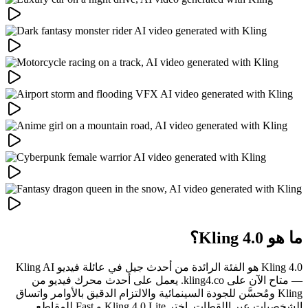
ما هو Kling 4.0؟
Kling 4.0 هو الفئة الرائدة من أحدث جيل في عائلة فيديو Kling AI
— متاح الآن على kling4.co. يعمل على أحدث محرك فيديو من
Kling ومُحسَّن للجودة السينمائية والالتزام الدقيق بالأوامر واتساق
الشخصيات عبر اللقطات. اختر Kling 4.0 Lite و Fast للمقاطع