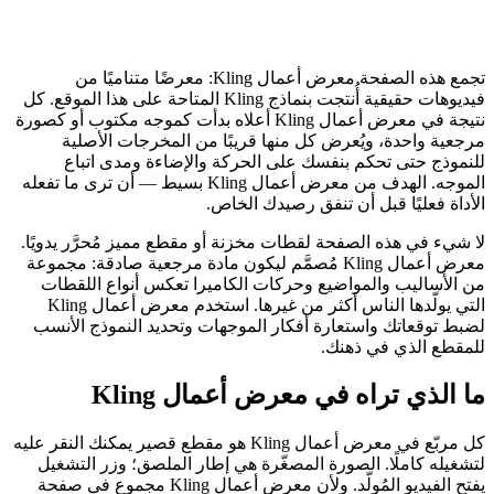
تجمع هذه الصفحة معرض أعمال Kling: معرضًا متناميًا من
فيديوهات حقيقية أُنتجت بنماذج Kling المتاحة على هذا الموقع. كل
نتيجة في معرض أعمال Kling أعلاه بدأت كموجه مكتوب أو كصورة
مرجعية واحدة، ويُعرض كل منها قريبًا من المخرجات الأصلية
للنموذج حتى تحكم بنفسك على الحركة والإضاءة ومدى اتباع
الموجه. الهدف من معرض أعمال Kling بسيط — أن ترى ما تفعله
الأداة فعليًا قبل أن تنفق رصيدك الخاص.
لا شيء في هذه الصفحة لقطات مخزنة أو مقطع مميز مُحرَّر يدويًا.
معرض أعمال Kling مُصمَّم ليكون مادة مرجعية صادقة: مجموعة
من الأساليب والمواضيع وحركات الكاميرا تعكس أنواع اللقطات
التي يولّدها الناس أكثر من غيرها. استخدم معرض أعمال Kling
لضبط توقعاتك واستعارة أفكار الموجهات وتحديد النموذج الأنسب
للمقطع الذي في ذهنك.
ما الذي تراه في معرض أعمال Kling
كل مربّع في معرض أعمال Kling هو مقطع قصير يمكنك النقر عليه
لتشغيله كاملًا. الصورة المصغّرة هي إطار الملصق؛ وزر التشغيل
يفتح الفيديو المُولّد. ولأن معرض أعمال Kling مجموع في صفحة