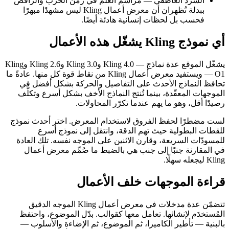
السرد العاطفي — مراسم العلم في زمن الحرب والراقص
ببدلة تُظهران أن معرض أعمال Kling ليس مشهدًا مبهرًا
فحسب بل لحظات إنسانية هادئة أيضًا.
أي نموذج Kling يشغّل هذه الأعمال
يشغّل الموقع عدة نماذج — Kling 4.0 وKling 3.0 وKling 2.6 وKling
O1 — ويستفيد معرض أعمال Kling من نقاط قوة كل منها. عادةً ما
تحافظ النماذج الأحدث على التفاصيل والحركة بشكل أفضل في
الموجهات المعقّدة، بينما تُنتج النماذج الأخف بشكل أسرع وتكلّف
رصيدًا أقل، وهو ما يهم عندما تكرّر المحاولات.
لست مضطرًا لحفظ الفروق لاستخدام المعرض. اختر أحدث نموذج
للقطات البطولية حيث تهم الدقة، وانتقل إلى نموذج أسرع
للمسودّات السريعة، وقارن الاثنين على الموجه نفسه. تلك العادة
في المقارنة جنبًا إلى جنب هي بالضبط ما صُمِّم معرض أعمال
Kling ليجعله سهلًا.
قراءة الموجهات خلف الأعمال
تتضمّن عدة مدخلات في معرض أعمال Kling الموجه الدقيق
المُستخدَم لإنشائها. تعامل معها كقوالب. بدّل الموضوع، واحتفظ
بالبنية — تأطير الكاميرا، ثم الموضوع، ثم الإضاءة والأسلوب —