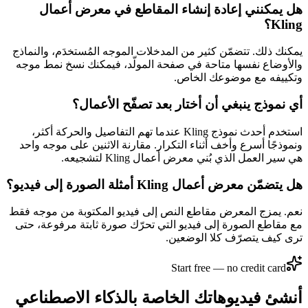
هل يمكنني إعادة إنشاء المقاطع في معرض أعمال
Kling؟
يمكنك ذلك. تتضمّن كثير من المدخلات الموجه المُستخدَم، والنماذج
والأوضاع نفسها متاحة في صفحة المولّد، فيمكنك نسخ نمط موجه
وتكييفه مع موضوعك الخاص.
أي نموذج ينبغي أن أختار بعد تصفّح الأعمال؟
استخدم أحدث نموذج Kling عندما تهم التفاصيل والحركة أكثر،
ونموذجًا أسرع وأخف أثناء التكرار. مقارنة الاثنين على موجه واحد
هي سير العمل الذي بُني معرض أعمال Kling لتشجيعه.
هل يتضمّن معرض أعمال Kling أمثلة الصورة إلى فيديو؟
نعم. يمزج المعرض مقاطع النص إلى فيديو المكتوبة من موجه فقط
مع مقاطع الصورة إلى فيديو التي تحرّك صورة ثابتة مرفوعة، حتى
ترى كيف يتصرّف كلا الوضعين.
Start free — no credit card
أنشئ فيديوهاتك الخاصة بالذكاء الاصطناعي