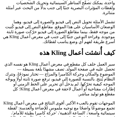
واحدة، يمكنك تصفّح المناظر السينمائية وتحريك الشخصيات
ولقطات المؤثرات البصرية جنبًا إلى جنب بدلًا من البحث عبر أمثلة
متناثرة.
تشمل الأمثلة تحويل النص إلى فيديو والصورة إلى فيديو، وهما
الوضعان الأساسيان على هذا الموقع. مقاطع النص إلى فيديو كُتبت
من موجه فقط، بينما مقاطع الصورة إلى فيديو حرّكت صورة ثابتة
موجودة. وقراءة النوعين جنبًا إلى جنب في معرض أعمال Kling هي
أسرع طريقة لفهم أي وضع يناسب لقطاتك.
كيف أُنشئت أعمال Kling هذه
سير العمل خلف كل مقطع في معرض أعمال Kling هو نفسه الذي
تحصل عليه في صفحة المولّد. تصف مشهدًا بلغة بسيطة —
الموضوع والمكان وحركة الكاميرا والمزاج — تختار نموذجًا، وتترك
النظام يُنتج. بالنسبة للصورة إلى فيديو، ترفع صورة ثابتة أولًا ويوجّه
الموجه كيفية تحرّكها. لم يدخل أي تحرير على الخط الزمني أو
إطارات مفتاحية أو أعمال لاحقة في معرض أعمال Kling؛ كل
مقطع هو توليد مباشر.
الموجهات تقوم بالعبء الأكبر. أقوى النتائج في معرض أعمال Kling
تجمع موضوعًا واضحًا مع توجيه ملموس للإضاءة والعدسة: 'لقطة
سينمائية واسعة'، 'الساعة الذهبية'، 'حركة كاميرا بطيئة للأمام'،