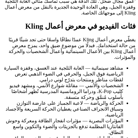
'عمق مجال ضحل'. تلك الدقة هي سبب تماسك مثالَي الغابة الثلجية
وقفزة الجبل، وهي العادة الوحيدة الجديرة بالنقل من معرض أعمال
Kling إلى موجهاتك الخاصة.
فئات الفيديو في معرض أعمال Kling
يغطّي معرض أعمال Kling عمدًا نطاقًا واسعًا حتى تجد شيئًا قريبًا
من حالة استخدامك. فبدلًا من موضوع ضيق واحد، يمزج معرض
أعمال Kling بين الأعمال السينمائية وأعمال الشخصيات والحركة
والمؤثرات.
مشاهد سينمائية — الغابة الثلجية عند الغسق، وقفزة السيارة
الرياضية فوق الجبل، والحرفي في الضوء الذهبي تعرض
لقطات مناظر ومنتجات بتدرّج لوني درامي.
الشخصيات والأنمي — مقاتلة شوارع الأنمي، ومشهد فيديو
كليب K-Pop، ودراما الرومانسية المدرسية تُظهر أشخاصًا
بأسلوب مُنمَّق وحركة متسقة.
الحركة والرياضة — لاعبة الجمباز على عارضة التوازن
وسباق الانجراف الصناعي يغطيان الحركة السريعة والأجساد
الرياضية.
المؤثرات البصرية — مؤثرات انفجار الطاقة ومعركة وحوش
الفانتازيا المظلمة تدفع بالجزيئات والضوء والتكوين واسع
النطاق.