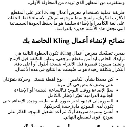
وستقترب من المظهر الذي تريده من المحاولة الأولى.
طريقة عملية لاستخدام معرض أعمال Kling: اعثر على المقطع
الأقرب لفكرتك، وانسخ نمط موجهه، ثم غيّر الأسماء فقط. الحفاظ
على لغة الكاميرا والإضاءة سليمة هو ما يحفظ الجودة السينمائية
التي تجعل هذه الأمثلة جديرة بالدراسة.
نصائح لإنشاء أعمال Kling الخاصة بك
بمجرد تصفّحك معرض أعمال Kling، تكون الخطوة التالية هي
توليدك الخاص. ابدأ من مقطع مرجعي، وعاين التكلفة قبل الإنتاج،
وأنشئ مسودة قصيرة قبل الالتزام بنسخة أطول أو أعلى دقة.
التكرار بتكلفة زهيدة هو ما ضُبطت به النتائج في هذه الأعمال.
كن محددًا بشأن الكاميرا — نوع لقطة مُسمّى وحركة يتفوّقان
على وصف غامض في كل مرة.
سمِّ الإضاءة ووقت اليوم؛ فـ'الساعة الذهبية' أو 'الإضاءة
الجانبية الدرامية' تغيّر الإطار بالكامل.
للصورة إلى فيديو، اختر صورة ثابتة نظيفة وجيدة الإضاءة حتى
تكون لدى النموذج مادة جيدة لتحريكها.
أنشئ مسودة سريعة أولًا، ثم أعد تشغيل الموجه الفائز على
نموذج أقوى للمقطع النهائي.