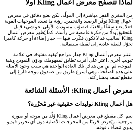
لماذا تتصفّح معرض أعمال Kling أولًا
من المغري القفز مباشرة إلى المولّد، لكن بضع دقائق في معرض
أعمال Kling توفّر الرصيد والتخمين. رؤية ما تعيده الموجهات القوية
فعلًا يضع سقفًا واقعيًا، فتصوّب مسودتك الأولى نحو شيء قابل
للتحقيق بدلًا من فكرة غامضة في رأسك. كما يُظهر معرض أعمال
Kling أساليب قد لا تكون فكّرت فيها — خيار إضاءة أو حركة كاميرا
تحوّل لقطة عادية إلى لقطة سينمائية.
اعتبر معرض أعمال Kling جدار مراجع تُبقيه مفتوحًا في علامة
تبويب أخرى. اعثر على أقرب تطابق لمفهومك، ودوّن النموذج وبنية
الموجه، ثم ابنِ من هناك. تلك العادة الواحدة هي سبب وجود الأمثلة
على هذه الصفحة، وهي أسرع طريق من صندوق موجه فارغ إلى
مقطع تسعد بمشاركته.
معرض أعمال Kling: الأسئلة الشائعة
هل أعمال Kling توليدات حقيقية غير مُحرَّرة؟
نعم. كل مقطع في معرض أعمال Kling وُلِّد من موجه أو صورة
مرجعية، ويُعرض قريبًا من المخرجات الأصلية دون أي تحرير فيديو
يدوي مُضاف فوقه.