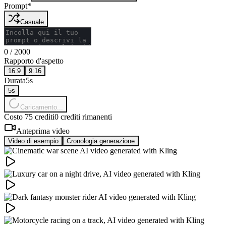
Prompt
*
Casuale
0
/
2000
Rapporto d'aspetto
16:9
9:16
Durata
5s
5
s
Caricamento...
Costo 75 crediti
0 crediti rimanenti
Anteprima video
Video di esempio
Cronologia generazione