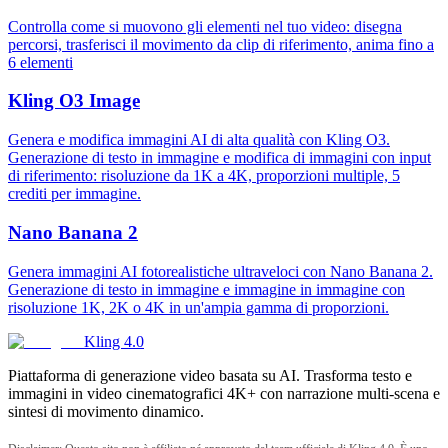
Controlla come si muovono gli elementi nel tuo video: disegna
percorsi, trasferisci il movimento da clip di riferimento, anima fino a
6 elementi
Kling O3 Image
Genera e modifica immagini AI di alta qualità con Kling O3.
Generazione di testo in immagine e modifica di immagini con input
di riferimento: risoluzione da 1K a 4K, proporzioni multiple, 5
crediti per immagine.
Nano Banana 2
Genera immagini AI fotorealistiche ultraveloci con Nano Banana 2.
Generazione di testo in immagine e immagine in immagine con
risoluzione 1K, 2K o 4K in un'ampia gamma di proporzioni.
Kling 4.0
Piattaforma di generazione video basata su AI. Trasforma testo e
immagini in video cinematografici 4K+ con narrazione multi-scena e
sintesi di movimento dinamico.