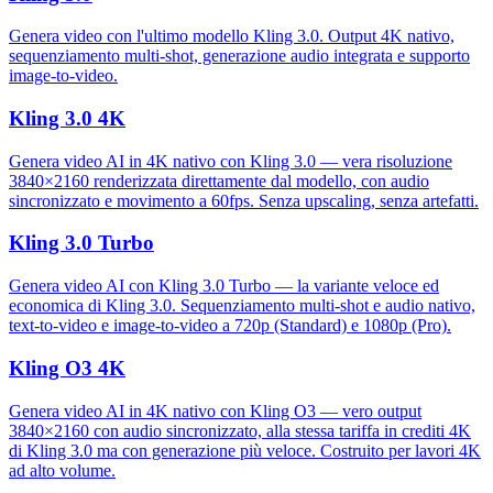
Genera video con l'ultimo modello Kling 3.0. Output 4K nativo,
sequenziamento multi-shot, generazione audio integrata e supporto
image-to-video.
Kling 3.0 4K
Genera video AI in 4K nativo con Kling 3.0 — vera risoluzione
3840×2160 renderizzata direttamente dal modello, con audio
sincronizzato e movimento a 60fps. Senza upscaling, senza artefatti.
Kling 3.0 Turbo
Genera video AI con Kling 3.0 Turbo — la variante veloce ed
economica di Kling 3.0. Sequenziamento multi-shot e audio nativo,
text-to-video e image-to-video a 720p (Standard) e 1080p (Pro).
Kling O3 4K
Genera video AI in 4K nativo con Kling O3 — vero output
3840×2160 con audio sincronizzato, alla stessa tariffa in crediti 4K
di Kling 3.0 ma con generazione più veloce. Costruito per lavori 4K
ad alto volume.