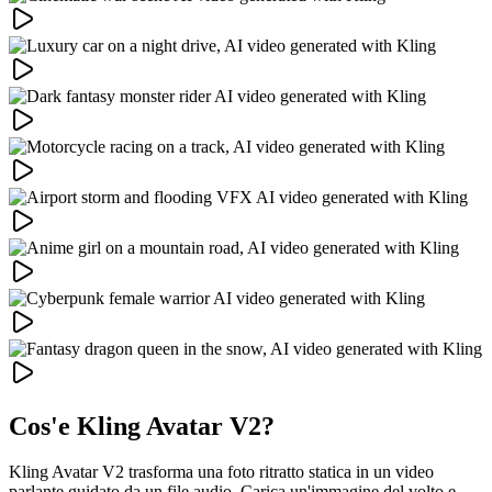
Cos'e Kling Avatar V2?
Kling Avatar V2 trasforma una foto ritratto statica in un video
parlante guidato da un file audio. Carica un'immagine del volto e