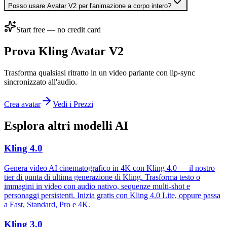
Posso usare Avatar V2 per l'animazione a corpo intero?
Start free — no credit card
Prova Kling Avatar V2
Trasforma qualsiasi ritratto in un video parlante con lip-sync
sincronizzato all'audio.
Crea avatar
Vedi i Prezzi
Esplora altri modelli AI
Kling 4.0
Genera video AI cinematografico in 4K con Kling 4.0 — il nostro
tier di punta di ultima generazione di Kling. Trasforma testo o
immagini in video con audio nativo, sequenze multi-shot e
personaggi persistenti. Inizia gratis con Kling 4.0 Lite, oppure passa
a Fast, Standard, Pro e 4K.
Kling 3.0