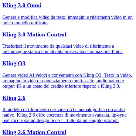
Kling 3.0 Omni
Genera e modifica video da testo, immagini e riferimenti video in un
unico modello unificato
Kling 3.0 Motion Control
Trasferisci il movimento da qualsiasi video di riferimento a
un'immagine statica con identita preservata e animazione fluida
Kling O3
Genera video AI veloci e convenienti con Kling O3. Testo in video,
immagine in video, sequenziamento multi-scatto, audio nativo e
output 4K a un costo del credito inferiore rispetto a Kling 3.0.
Kling 2.6
Il modello di riferimento per video AI cinematografici con audio
nativo. Kling 2.6 offre coerenza di movimento avanzata, lip-sync
realistico e sound design ricco — tutto da un singolo prompt.
Kling 2.6 Motion Control