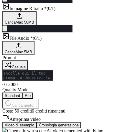
Immagine Ritratto *
(
0/1
)
Carica
Max 50MB
File Audio *
(
0/1
)
Carica
Max 5MB
Prompt
Casuale
0
/
2000
Quality Mode
Standard
Pro
Caricamento...
Costo 50 crediti
0 crediti rimanenti
Anteprima video
Video di esempio
Cronologia generazione