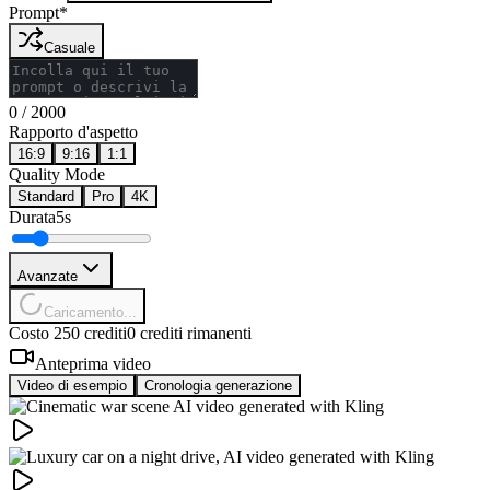
Prompt
*
Casuale
0
/
2000
Rapporto d'aspetto
16:9
9:16
1:1
Quality Mode
Standard
Pro
4K
Durata
5s
Avanzate
Caricamento...
Costo 250 crediti
0 crediti rimanenti
Anteprima video
Video di esempio
Cronologia generazione