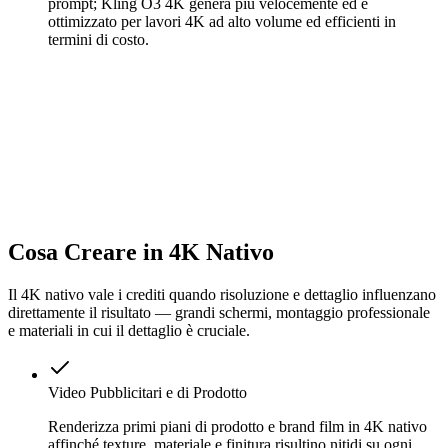
prompt; Kling O3 4K genera più velocemente ed è
ottimizzato per lavori 4K ad alto volume ed efficienti in
termini di costo.
Cosa Creare in 4K Nativo
Il 4K nativo vale i crediti quando risoluzione e dettaglio influenzano
direttamente il risultato — grandi schermi, montaggio professionale
e materiali in cui il dettaglio è cruciale.
Video Pubblicitari e di Prodotto
Renderizza primi piani di prodotto e brand film in 4K nativo
affinché texture, materiale e finitura risultino nitidi su ogni