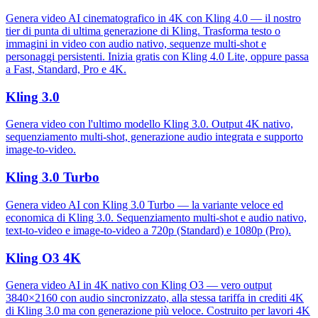
Genera video AI cinematografico in 4K con Kling 4.0 — il nostro
tier di punta di ultima generazione di Kling. Trasforma testo o
immagini in video con audio nativo, sequenze multi-shot e
personaggi persistenti. Inizia gratis con Kling 4.0 Lite, oppure passa
a Fast, Standard, Pro e 4K.
Kling 3.0
Genera video con l'ultimo modello Kling 3.0. Output 4K nativo,
sequenziamento multi-shot, generazione audio integrata e supporto
image-to-video.
Kling 3.0 Turbo
Genera video AI con Kling 3.0 Turbo — la variante veloce ed
economica di Kling 3.0. Sequenziamento multi-shot e audio nativo,
text-to-video e image-to-video a 720p (Standard) e 1080p (Pro).
Kling O3 4K
Genera video AI in 4K nativo con Kling O3 — vero output
3840×2160 con audio sincronizzato, alla stessa tariffa in crediti 4K
di Kling 3.0 ma con generazione più veloce. Costruito per lavori 4K