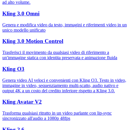
ad alto volume.
Kling 3.0 Omni
Genera e modifica video da testo, immagini e riferimenti video in un
unico modello unificato
Kling 3.0 Motion Control
Trasferisci il movimento da qualsiasi video di riferimento a
un'immagine statica con identita preservata e animazione fluida
Kling O3
Genera video AI veloci e convenienti con Kling O3. Testo in video,
immagine in video, sequenziamento multi-scatto, audio nativo e
output 4K a un costo del credito inferiore rispetto a Kling 3.0.
Kling Avatar V2
Trasforma qualsiasi ritratto in un video parlante con lip-sync
sincronizzato all'audio a 1080p 48fps
Kling 2.6