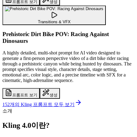
프롬프트 보기
생성
Transitions & VFX
Prehistoric Dirt Bike POV: Racing Against
Dinosaurs
A highly detailed, multi-shot prompt for AI video designed to
generate a first-person perspective video of a dirt bike rider racing
through a prehistoric canyon while being hunted by dinosaurs. The
prompt specifies visual style, character details, stage setting,
emotional arc, color logic, and a precise timeline with SFX for a
cinematic, high-adrenaline sequence.
프롬프트 보기
생성
152개의 Kling 프롬프트 모두 보기
소개
Kling 4.0이란?