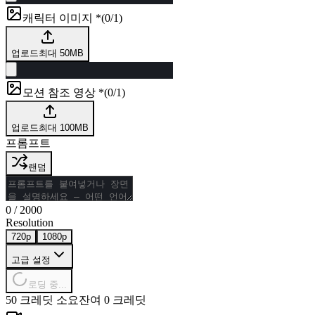
캐릭터 이미지 *
(
0/1
)
업로드
최대 50MB
모션 참조 영상 *
(
0/1
)
업로드
최대 100MB
프롬프트
랜덤
0
/
2000
Resolution
720p
1080p
고급 설정
로딩 중...
50 크레딧 소요
잔여 0 크레딧