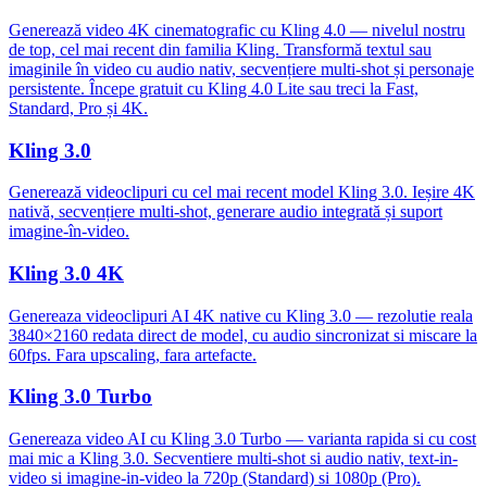
Generează video 4K cinematografic cu Kling 4.0 — nivelul nostru
de top, cel mai recent din familia Kling. Transformă textul sau
imaginile în video cu audio nativ, secvențiere multi-shot și personaje
persistente. Începe gratuit cu Kling 4.0 Lite sau treci la Fast,
Standard, Pro și 4K.
Kling 3.0
Generează videoclipuri cu cel mai recent model Kling 3.0. Ieșire 4K
nativă, secvențiere multi-shot, generare audio integrată și suport
imagine-în-video.
Kling 3.0 4K
Genereaza videoclipuri AI 4K native cu Kling 3.0 — rezolutie reala
3840×2160 redata direct de model, cu audio sincronizat si miscare la
60fps. Fara upscaling, fara artefacte.
Kling 3.0 Turbo
Genereaza video AI cu Kling 3.0 Turbo — varianta rapida si cu cost
mai mic a Kling 3.0. Secventiere multi-shot si audio nativ, text-in-
video si imagine-in-video la 720p (Standard) si 1080p (Pro).