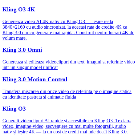
Kling O3 4K
Genereaza video AI 4K nativ cu Kling O3 — iesire reala
3840×2160 cu audio sincronizat, la aceeasi rata de credite 4K ca
Kling 3.0 dar cu generare mai rapida. Construit pentru lucrari 4K de
volum mare.
Kling 3.0 Omni
Genereaza si editeaza videoclipuri din text, imagini si referinte video
intr-un singur model unificat
Kling 3.0 Motion Control
Transfera miscarea din orice video de referinta pe o imagine statica
cu identitate pastrata si animatie fluida
Kling O3
Generați videoclipuri AI rapide și accesibile cu Kling O3. Text-to-
video, imagine-video, secvențiere cu mai multe fotografii, audio
nativ și ieșire 4K — la un cost de credit mai mic decât Kling 3.0.