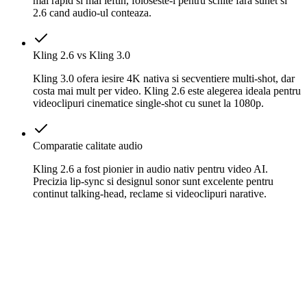
mai rapid si mai ieftin, foloseste-l pentru schite fara sunet si
2.6 cand audio-ul conteaza.
Kling 2.6 vs Kling 3.0
Kling 3.0 ofera iesire 4K nativa si secventiere multi-shot, dar
costa mai mult per video. Kling 2.6 este alegerea ideala pentru
videoclipuri cinematice single-shot cu sunet la 1080p.
Comparatie calitate audio
Kling 2.6 a fost pionier in audio nativ pentru video AI.
Precizia lip-sync si designul sonor sunt excelente pentru
continut talking-head, reclame si videoclipuri narative.