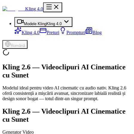
Kling 4.0
Modele Kling
Kling 4.0
Kling 4.0
Preturi
Prompturi
Blog
Română
Kling 2.6 — Videoclipuri AI Cinematice
cu Sunet
Modelul ideal pentru video AI cinematic cu audio nativ. Kling 2.6
oferă consistență a mișcării avansat, sincronizare labială realistă și
design sonor bogat — totul dintr-un singur prompt.
Kling 2.6 — Videoclipuri AI Cinematice
cu Sunet
Generator Video