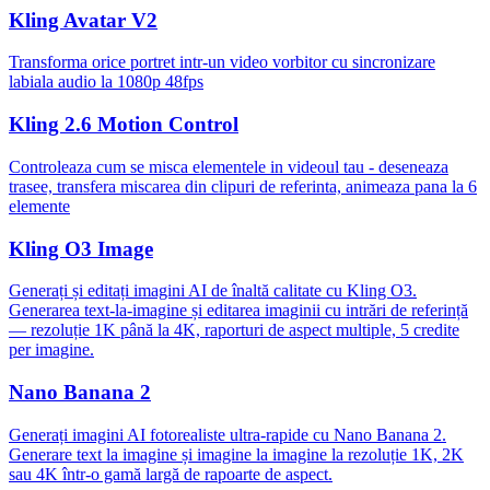
Kling Avatar V2
Transforma orice portret intr-un video vorbitor cu sincronizare
labiala audio la 1080p 48fps
Kling 2.6 Motion Control
Controleaza cum se misca elementele in videoul tau - deseneaza
trasee, transfera miscarea din clipuri de referinta, animeaza pana la 6
elemente
Kling O3 Image
Generați și editați imagini AI de înaltă calitate cu Kling O3.
Generarea text-la-imagine și editarea imaginii cu intrări de referință
— rezoluție 1K până la 4K, raporturi de aspect multiple, 5 credite
per imagine.
Nano Banana 2
Generați imagini AI fotorealiste ultra-rapide cu Nano Banana 2.
Generare text la imagine și imagine la imagine la rezoluție 1K, 2K
sau 4K într-o gamă largă de rapoarte de aspect.