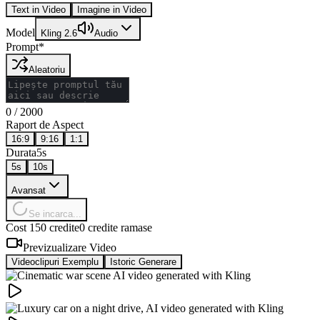
Text in Video
Imagine in Video
Model
Kling 2.6
Audio
Prompt
*
Aleatoriu
0
/
2000
Raport de Aspect
16:9
9:16
1:1
Durata
5s
5
s
10
s
Avansat
Se incarca...
Cost 150 credite
0 credite ramase
Previzualizare Video
Videoclipuri Exemplu
Istoric Generare