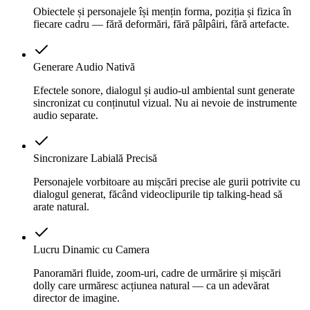
Obiectele și personajele își mențin forma, poziția și fizica în
fiecare cadru — fără deformări, fără pâlpâiri, fără artefacte.
Generare Audio Nativă
Efectele sonore, dialogul și audio-ul ambiental sunt generate
sincronizat cu conținutul vizual. Nu ai nevoie de instrumente
audio separate.
Sincronizare Labială Precisă
Personajele vorbitoare au mișcări precise ale gurii potrivite cu
dialogul generat, făcând videoclipurile tip talking-head să
arate natural.
Lucru Dinamic cu Camera
Panoramări fluide, zoom-uri, cadre de urmărire și mișcări
dolly care urmăresc acțiunea natural — ca un adevărat
director de imagine.