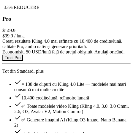
-
33
%
REDUCERE
Pro
$149.9
$99.9
/ luna
Creați rezultate Kling 4.0 mai rafinate cu 10.400 de credite/lună,
calitate Pro, audio nativ și generare prioritară.
Economisiți 50 USD/lună față de prețul obișnuit. Anulați oricând.
Treci Pro
Tot din Standard, plus
≈ 138 de clipuri cu Kling 4.0 Lite — modelele mai mari
consumă mai multe credite
10.400 credite/lună, reînnoire lunară
✅ Toate modelele video Kling (Kling 4.0, 3.0, 3.0 Omni,
2.6, O3, Avatar V2, Motion Control)
✅ Generare imagini AI (Kling O3 Image, Nano Banana
2)