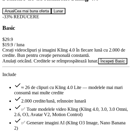
Anual
Cea mai buna oferta
Lunar
-
33
%
REDUCERE
Basic
$29.9
$19.9
/ luna
Creați videoclipuri și imagini Kling 4.0 în fiecare lună cu 2.000 de
credite. Bun pentru creație personală constantă.
Anulați oricând. Creditele se reîmprospătează lunar.
Începeți Basic
Include
≈ 26 de clipuri cu Kling 4.0 Lite — modelele mai mari
consumă mai multe credite
2.000 credite/lună, reînnoire lunară
✅ Toate modelele video Kling (Kling 4.0, 3.0, 3.0 Omni,
2.6, O3, Avatar V2, Motion Control)
✅ Generare imagini AI (Kling O3 Image, Nano Banana
2)