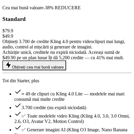
Cea mai bună valoare
-
38
%
REDUCERE
Standard
$79.9
$49.9
Obțineți 3.700 de credite Kling 4.0 pentru videoclipuri mai lungi,
audio, control al mișcării și generare de imagini.
Achiziție unică, creditele nu expiră niciodată. Aceeași sumă de
$49.90 pe un plan lunar îți dă 5,200 credite — cu 41% mai mult.
Obțineți cea mai bună valoare
Tot din Starter, plus
≈ 49 de clipuri cu Kling 4.0 Lite — modelele mai mari
consumă mai multe credite
3.700 credite (nu expiră niciodată)
✅ Toate modelele video Kling (Kling 4.0, 3.0, 3.0 Omni,
2.6, O3, Avatar V2, Motion Control)
✅ Generare imagini AI (Kling O3 Image, Nano Banana