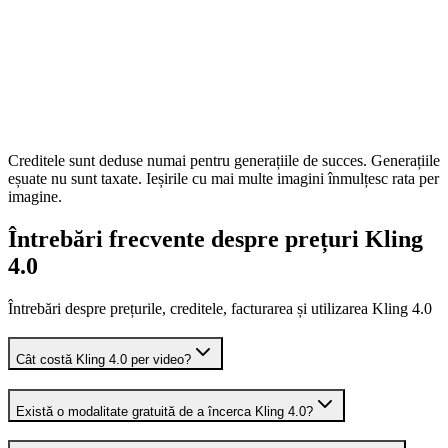
Kling O3
credite /
Editare imagini cu
4K
10
→
Image Edit
imagine
referințe
Nano
credite /
Text-to-image sau
1K
10
→
Banana 2
imagine
imagine-to-image
Nano
credite /
Text-to-image sau
2K
15
→
Banana 2
imagine
imagine-to-image
Nano
credite /
Text-to-image sau
4K
20
→
Banana 2
imagine
imagine-to-image
Creditele sunt deduse numai pentru generațiile de succes. Generațiile
eșuate nu sunt taxate. Ieșirile cu mai multe imagini înmulțesc rata per
imagine.
Întrebări frecvente despre prețuri Kling
4.0
Întrebări despre prețurile, creditele, facturarea și utilizarea Kling 4.0
Cât costă Kling 4.0 per video?
Există o modalitate gratuită de a încerca Kling 4.0?