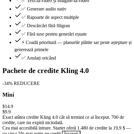
✅ Text-la-video și imagine-la-video
✅ Generare audio nativ
✅ Rapoarte de aspect multiple
✅ Descărcări fără filigran
✅ Fără taxe pentru generări eșuate
⚡ Coadă prioritară — planurile plătite sar peste așteptare și
generează primele
✅ Anulați oricând
Pachete de credite Kling 4.0
-
34
%
REDUCERE
Mini
$14.9
$9.9
Exact atâtea credite Kling 4.0 cât să termini ce ai început. 700 de
credite, care nu expiră niciodată.
Cea mai accesibilă intrare. Starter oferă 1.480 de credite la 19,9 $ —
cu circa 5% mai puțin pe credit.
Începeți