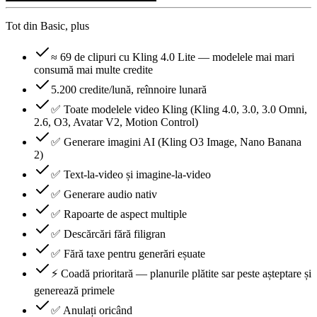
Tot din Basic, plus
≈ 69 de clipuri cu Kling 4.0 Lite — modelele mai mari
consumă mai multe credite
5.200 credite/lună, reînnoire lunară
✅ Toate modelele video Kling (Kling 4.0, 3.0, 3.0 Omni,
2.6, O3, Avatar V2, Motion Control)
✅ Generare imagini AI (Kling O3 Image, Nano Banana
2)
✅ Text-la-video și imagine-la-video
✅ Generare audio nativ
✅ Rapoarte de aspect multiple
✅ Descărcări fără filigran
✅ Fără taxe pentru generări eșuate
⚡ Coadă prioritară — planurile plătite sar peste așteptare și
generează primele
✅ Anulați oricând