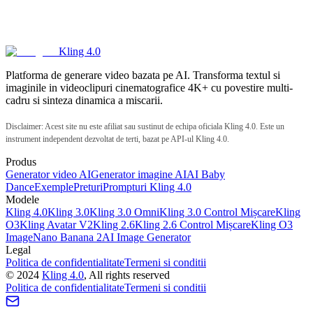
Kling 4.0
Platforma de generare video bazata pe AI. Transforma textul si
imaginile in videoclipuri cinematografice 4K+ cu povestire multi-
cadru si sinteza dinamica a miscarii.
Disclaimer: Acest site nu este afiliat sau sustinut de echipa oficiala Kling 4.0. Este un
instrument independent dezvoltat de terti, bazat pe API-ul Kling 4.0.
Produs
Generator video AI
Generator imagine AI
AI Baby
Dance
Exemple
Preturi
Prompturi Kling 4.0
Modele
Kling 4.0
Kling 3.0
Kling 3.0 Omni
Kling 3.0 Control Mișcare
Kling
O3
Kling Avatar V2
Kling 2.6
Kling 2.6 Control Mișcare
Kling O3
Image
Nano Banana 2
AI Image Generator
Legal
Politica de confidentialitate
Termeni si conditii
©
2024
Kling 4.0
, All rights reserved
Politica de confidentialitate
Termeni si conditii