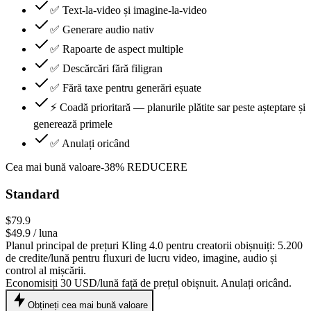
✅ Text-la-video și imagine-la-video
✅ Generare audio nativ
✅ Rapoarte de aspect multiple
✅ Descărcări fără filigran
✅ Fără taxe pentru generări eșuate
⚡ Coadă prioritară — planurile plătite sar peste așteptare și
generează primele
✅ Anulați oricând
Cea mai bună valoare
-
38
%
REDUCERE
Standard
$79.9
$49.9
/ luna
Planul principal de prețuri Kling 4.0 pentru creatorii obișnuiți: 5.200
de credite/lună pentru fluxuri de lucru video, imagine, audio și
control al mișcării.
Economisiți 30 USD/lună față de prețul obișnuit. Anulați oricând.
Obțineți cea mai bună valoare