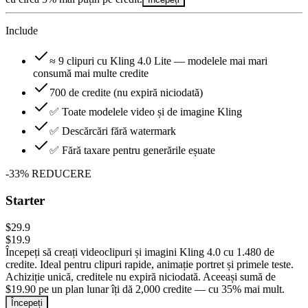
Include
≈ 9 clipuri cu Kling 4.0 Lite — modelele mai mari
consumă mai multe credite
700 de credite (nu expiră niciodată)
✅ Toate modelele video și de imagine Kling
✅ Descărcări fără watermark
✅ Fără taxare pentru generările eșuate
-
33
%
REDUCERE
Starter
$29.9
$19.9
Începeți să creați videoclipuri și imagini Kling 4.0 cu 1.480 de
credite. Ideal pentru clipuri rapide, animație portret și primele teste.
Achiziție unică, creditele nu expiră niciodată. Aceeași sumă de
$19.90 pe un plan lunar îți dă 2,000 credite — cu 35% mai mult.
Începeți