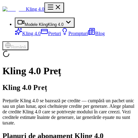
Kling 4.0
Modele Kling
Kling 4.0
Kling 4.0
Preturi
Prompturi
Blog
Română
Kling 4.0 Preț
Kling 4.0 Preț
Prețurile Kling 4.0 se bazează pe credite — cumpără un pachet unic
sau un plan lunar, apoi cheltuiește credite per generare. Alege planul
de credite Kling 4.0 care se potrivește modului în care creezi. Vezi
creditele estimate înainte de generare, iar generările eșuate nu sunt
taxate.
Planuri de abonament Kling 4.0