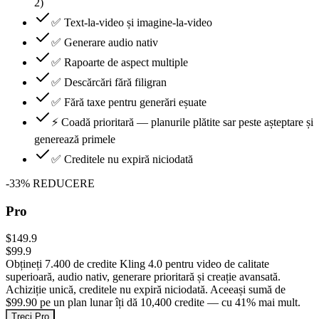
2)
✅ Text-la-video și imagine-la-video
✅ Generare audio nativ
✅ Rapoarte de aspect multiple
✅ Descărcări fără filigran
✅ Fără taxe pentru generări eșuate
⚡ Coadă prioritară — planurile plătite sar peste așteptare și
generează primele
✅ Creditele nu expiră niciodată
-
33
%
REDUCERE
Pro
$149.9
$99.9
Obțineți 7.400 de credite Kling 4.0 pentru video de calitate
superioară, audio nativ, generare prioritară și creație avansată.
Achiziție unică, creditele nu expiră niciodată. Aceeași sumă de
$99.90 pe un plan lunar îți dă 10,400 credite — cu 41% mai mult.
Treci Pro