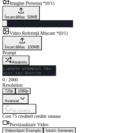
Imagine Personaj *
(
0/1
)
Încarcă
Max. 50MB
Video Referință Mișcare *
(
0/1
)
Încarcă
Max. 100MB
Prompt
Aleatoriu
0
/
2000
Resolution
720p
1080p
Avansat
Se incarca...
Cost 75 credite
0 credite ramase
Previzualizare Video
Videoclipuri Exemplu
Istoric Generare