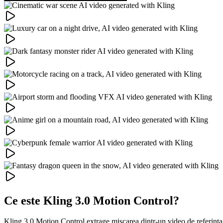
Ce este Kling 3.0 Motion Control?
Kling 3.0 Motion Control extrage miscarea dintr-un video de referinta 