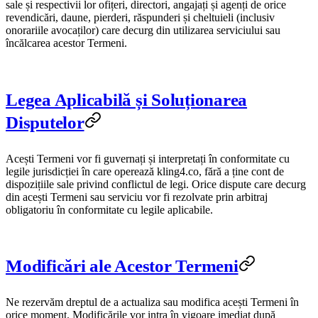
sale și respectivii lor ofițeri, directori, angajați și agenți de orice
revendicări, daune, pierderi, răspunderi și cheltuieli (inclusiv
onorariile avocaților) care decurg din utilizarea serviciului sau
încălcarea acestor Termeni.
Legea Aplicabilă și Soluționarea
Disputelor
Acești Termeni vor fi guvernați și interpretați în conformitate cu
legile jurisdicției în care operează kling4.co, fără a ține cont de
dispozițiile sale privind conflictul de legi. Orice dispute care decurg
din acești Termeni sau serviciu vor fi rezolvate prin arbitraj
obligatoriu în conformitate cu legile aplicabile.
Modificări ale Acestor Termeni
Ne rezervăm dreptul de a actualiza sau modifica acești Termeni în
orice moment. Modificările vor intra în vigoare imediat după