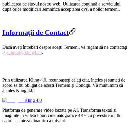
publicarea pe site-ul nostru web. Utilizarea continuă a serviciului
după orice modificări semnifică acceptarea dvs. a noilor termeni.
Informații de Contact
Dacă aveți întrebări despre acești Termeni, vă rugăm să ne contactați
la
support@kling4.co
.
Prin utilizarea Kling 4.0, recunoașteți că ați citit, înțeles și sunteți de
acord să fiți obligat de acești Termeni și Condiții. Vă mulțumim că
ați ales Kling 4.0!
Kling 4.0
Platforma de generare video bazata pe AI. Transforma textul si
imaginile in videoclipuri cinematografice 4K+ cu povestire multi-
cadru si sinteza dinamica a miscarii.