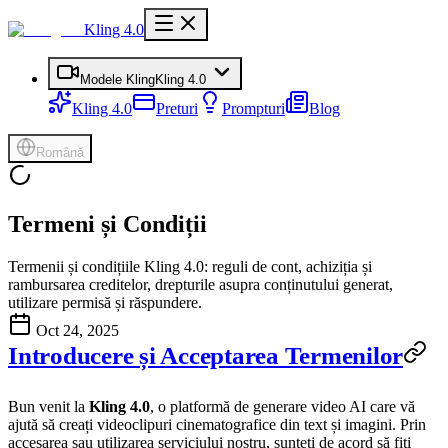
Kling 4.0
Modele Kling
Kling 4.0
Kling 4.0
Preturi
Prompturi
Blog
Română
Termeni și Condiții
Termenii și condițiile Kling 4.0: reguli de cont, achiziția și
rambursarea creditelor, drepturile asupra conținutului generat,
utilizare permisă și răspundere.
Oct 24, 2025
Introducere și Acceptarea Termenilor
Bun venit la
Kling 4.0
, o platformă de generare video AI care vă
ajută să creați videoclipuri cinematografice din text și imagini. Prin
accesarea sau utilizarea serviciului nostru, sunteți de acord să fiți