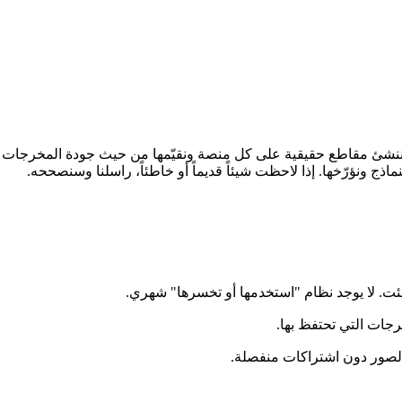
. ننشئ مقاطع حقيقية على كل منصة ونقيّمها من حيث جودة المخرجات 
اذج ونؤرّخها. إذا لاحظت شيئاً قديماً أو خاطئاً، راسلنا وسنصححه.
ت. لا يوجد نظام "استخدمها أو تخسرها" شهري.
جات التي تحتفظ بها.