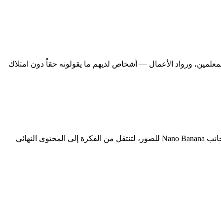
معلمين، ورواد الأعمال — أشخاص لديهم ما يقولونه حقاً دون امتلاك
Kling 4.0 منصة متعددة النماذج لإنشاء الفيديو والصور. نجمع أقوى نماذج فيديو Kling المتاحة اليوم — ونضيف Kling 4.0 فور إطلاقه — إلى جانب Nano Banana للصور، لتنتقل من الفكرة إلى المحتوى النهائي