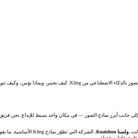
يف نختبر، وبماذا نؤمن، وكيف تتواصل معنا.
Kling 4.0 (klin) منصة مستقلة تجمع عائلة نماذج فيديو Kling — إلى جانب أبرز نماذج الصور — في مك
الث،
ولسنا Kuaishou
، الشركة التي تطوّر نم
نظمة نقاط منفصلة.