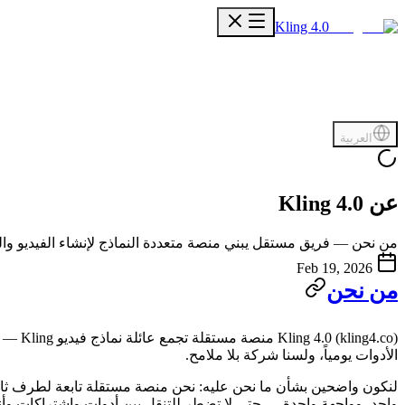
Kling 4.0
العربية
عن Kling 4.0
من نحن — فريق مستقل يبني منصة متعددة النماذج لإنشاء الفيديو والصور بالذكاء الاصطناعي من Kling. ك
Feb 19, 2026
من نحن
g4.co
الأدوات يومياً، ولسنا شركة بلا ملامح.
لنكون واضحين بشأن ما نحن عليه: نحن منصة مستقلة تابعة لطرف ث
واحد، وواجهة واحدة — حتى لا تضطر للتنقل بين أدوات واشتراكات وأ