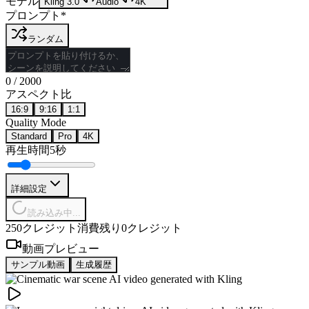
モデル
Kling 3.0
Audio
4K
プロンプト
*
ランダム
0
/
2000
アスペクト比
16:9
9:16
1:1
Quality Mode
Standard
Pro
4K
再生時間
5秒
詳細設定
読み込み中...
250クレジット消費
残り0クレジット
動画プレビュー
サンプル動画
生成履歴