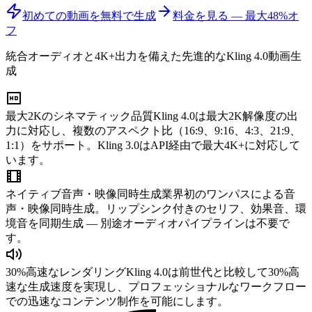
初めての動画を無料で生成
料金を見る — 最大48%オ
フ
統合オーディオと4K+出力を備えた先進的なKling 4.0動画生
成
最大2Kのシネマティック品質
Kling 4.0は最大2K解像度の出
力に対応し、複数のアスペクト比（16:9、9:16、4:3、21:9、
1:1）をサポート。Kling 3.0はAPI経由で最大4K+に対応して
います。
ネイティブ音声・映像同時生成
業界初のワンパスによる音
声・映像同時生成。リップシンク付きのセリフ、効果音、環
境音を同期生成 — 別途オーディオパイプラインは不要で
す。
30%高速なレンダリング
Kling 4.0は前世代と比較して30%高
速な生成速度を実現し、プロフェッショナルなワークフロー
での迅速なコンテンツ制作を可能にします。