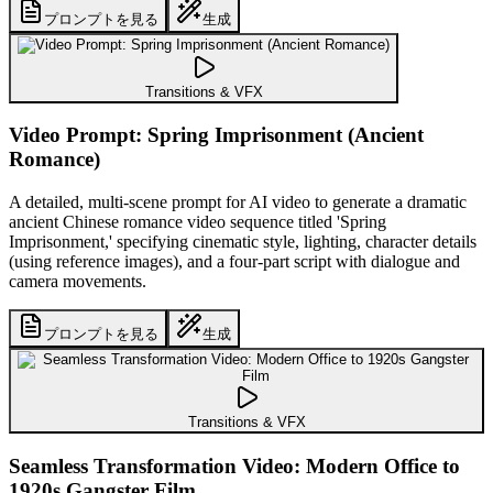
プロンプトを見る
生成
Transitions & VFX
Video Prompt: Spring Imprisonment (Ancient
Romance)
A detailed, multi-scene prompt for AI video to generate a dramatic
ancient Chinese romance video sequence titled 'Spring
Imprisonment,' specifying cinematic style, lighting, character details
(using reference images), and a four-part script with dialogue and
camera movements.
プロンプトを見る
生成
Transitions & VFX
Seamless Transformation Video: Modern Office to
1920s Gangster Film